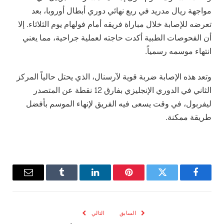
مواجهة ريال مدريد في ربع نهائي دوري أبطال أوروبا، بعد
تعرضه للإصابة خلال مباراة فريقه أمام فولهام يوم الثلاثاء. إلا
أن الفحوصات الطبية أكدت حاجته لعملية جراحية، مما يعني
انتهاء موسمه رسمياً.
وتعد هذه الإصابة ضربة قوية لآرسنال، الذي يحتل حالياً المركز
الثاني في الدوري الإنجليزي بفارق 12 نقطة عن المتصدر
ليفربول، في وقت يسعى فيه الفريق لإنهاء الموسم بأفضل
طريقة ممكنة.
فيسبوك
تويتر
بينتيريست
لينكدإن
Tumblr
البريد
الإلكترو
السابق
التالي