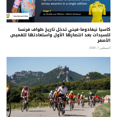
كاسيا نيفادوما-فيني تدخل تاريخ طواف فرنسا
للسيدات بعد انتصارها الأول واستعادتها للقميص
الأصفر
أغسطس 7, 2026