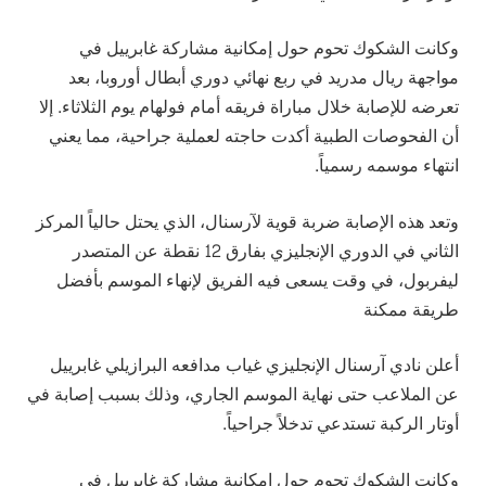
وكانت الشكوك تحوم حول إمكانية مشاركة غابرييل في
مواجهة ريال مدريد في ربع نهائي دوري أبطال أوروبا، بعد
تعرضه للإصابة خلال مباراة فريقه أمام فولهام يوم الثلاثاء. إلا
أن الفحوصات الطبية أكدت حاجته لعملية جراحية، مما يعني
انتهاء موسمه رسمياً.
وتعد هذه الإصابة ضربة قوية لآرسنال، الذي يحتل حالياً المركز
الثاني في الدوري الإنجليزي بفارق 12 نقطة عن المتصدر
ليفربول، في وقت يسعى فيه الفريق لإنهاء الموسم بأفضل
طريقة ممكنة
أعلن نادي آرسنال الإنجليزي غياب مدافعه البرازيلي غابرييل
عن الملاعب حتى نهاية الموسم الجاري، وذلك بسبب إصابة في
أوتار الركبة تستدعي تدخلاً جراحياً.
وكانت الشكوك تحوم حول إمكانية مشاركة غابرييل في