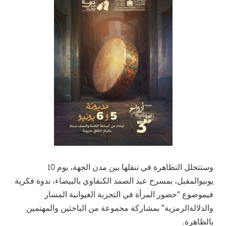
وستتخلل
التظاهرة
في
تنقلها
بين
مدن
الجهة،
يوم
10
يونيو
المقبل،
بمسرح
عبد
الصمد
الكنفاوي
بالبيضاء،
ندوة
فكرية
في
موضوع
“
حضور
المرأة
في
التجربة
الغيوانية
المسار
والدلالة
الرمزية
”
بمشاركة
مجموعة
من
الباحثين
والمهتمين
بالظاهرة
.