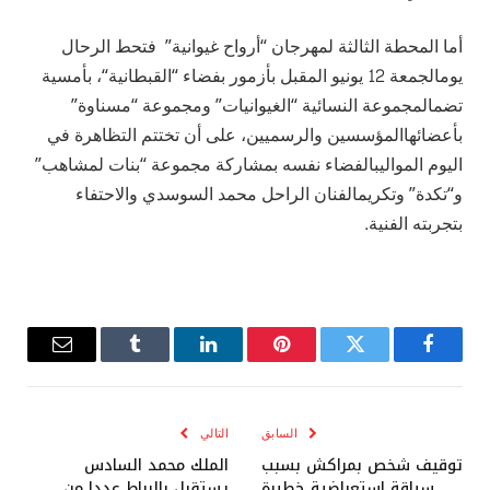
أما
المحطة
الثالثة
لمهرجان
“
أرواح
غيوانية
”
فتحط
الرحال
يوم
الجمعة
12
يونيو
المقبل
بأزمور
بفضاء
“
القبطانية
“
،
بأمسية
تضم
المجموعة
النسائية
“
الغيوانيات
”
ومجموعة
“
مسناوة
”
بأعضائها
المؤسسين
والرسميين،
على
أن
تختتم
التظاهرة
في
اليوم
الموالي
بالفضاء
نفسه
بمشاركة
مجموعة
“
بنات
لمشاهب
”
و
“
تكدة
”
وتكريم
الفنان
الراحل
محمد
السوسدي
والاحتفاء
بتجربته
الفنية
.
فيسبوك
تويتر
بينتيريست
لينكدإن
Tumblr
البريد
الإلكترو
السابق
التالي
توقيف شخص بمراكش بسبب
الملك محمد السادس
سياقة استعراضية خطيرة
يستقبل بالرباط عددا من