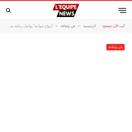
أنت الآن تتصفح:
الرئيسية
فن وثقافة
أرواح غيوانية” يواصل رحلته بمديونة ببرنامج يحتفي بإبداع المرأة
»
»
فن وثقافة