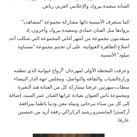
الفنانة سعيدة بيروك والإعلامي العربي رياض.
كما ستعرف الأمسية ذاته
ا مشاركة مجموعة “لمشاهب”
بروادها مثل الفنان حمادي وسعيد
ة
بيروك وآخرون، إذ
سيقدمون مجموعة من أشهر أغاني المجموعة التي شكلت أحد
أضلاع الظاهرة الغيوانية، على أن تختتم مجموعة “مسناوة
ميلود” الأمسية.
وعرفت المحطة الأولى لمهرجان “أرواح غيوانية الذي
تنظم
ه
وزارة
الشباب
والثقافة
والتواصل،
ومجلس
جهة
الدار
البيضاء
سطات،
سهرتين عرفتا مشاركة كل من الفنانة هند النعيرة
ومجموعة ناس الغيوان بقيادة عرابها الفنان عمر السيد، إضافة
إلى كل من سناء مرحاتي و
نبيلة معن ودنيا باطما بمرافقة
أركسترا المايسترو رشيد الركراكي رفقة أزيد من خمسين
عازفا.