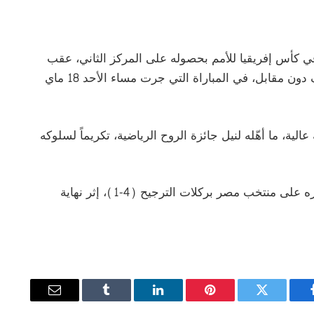
 لأقل من 20 سنة مشاركته في كأس إفريقيا للأمم بحصوله على المركز الثاني، عقب
خسارته في النهائي أمام منتخب جنوب إفريقيا بهدف دون مقابل، في المباراة التي جرت مساء الأحد 18 ماي
لية، ما أهّله لنيل جائزة الروح الرياضية، تكريماً لسلوكه
من جهته، حقق منتخب نيجيريا المركز الثالث بعد فوزه على منتخب مصر بركلات الترجيح (4-1)، إثر نهاية
يسبوك
تويتر
بينتيريست
لينكدإن
Tumblr
البريد