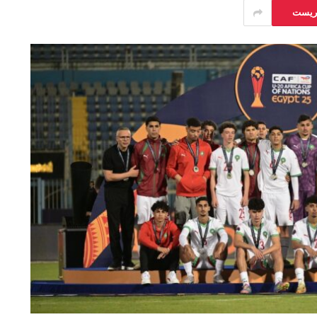
يريست