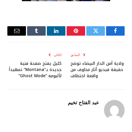
فيسبوك
تويتر
بينتيريست
لينكدإن
Tumblr
البريد
الإلكترو
السابق
التالي
ولاية أمن الدار البيضاء توضح
كليل يفتح صفحة فنية
حقيقة فيديو أثار مخاوف من
جديدة بـ“Montana” تمهيداً
واقعة اختطاف
لألبومه “Ghost Mode”
عبد الفتاح تخيم