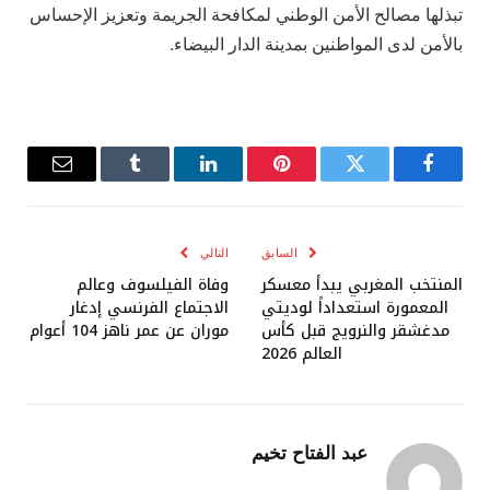
تبذلها مصالح الأمن الوطني لمكافحة الجريمة وتعزيز الإحساس
بالأمن لدى المواطنين بمدينة الدار البيضاء.
فيسبوك
تويتر
بينتيريست
لينكدإن
Tumblr
البريد
الإلكترو
السابق
التالي
المنتخب المغربي يبدأ معسكر
وفاة الفيلسوف وعالم
المعمورة استعداداً لوديتي
الاجتماع الفرنسي إدغار
مدغشقر والنرويج قبل كأس
موران عن عمر ناهز 104 أعوام
العالم 2026
عبد الفتاح تخيم