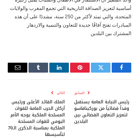
وأكد السفير أن الاستثمار في الأطفال والشباب يمثل ركيزة
أساسية لتعزيز الصداقة التاريخية التي تجمع المغرب والولايات
المتحدة، والتي تمتد لأكثر من 250 سنة، مشددًا على أن هذه
المبادرات تفتح آفاقًا جديدة للتعاون والتنمية والازدهار
المشترك بين البلدين
فيسبوك
تويتر
بينتيريست
لينكدإن
Tumblr
البريد
الإلكترو
السابق
التالي
رئيس النيابة العامة يستقبل
الملك القائد الأعلى ورئيس
وفداً قضائياً من بوركينافاسو
أركان الحرب العامة للقوات
لتعزيز التعاون القضائي بين
المسلحة الملكية يوجه الأمر
البلدين
اليومي للقوات المسلحة
الملكية بمناسبة الذكرى الـ70
لتأسيسها