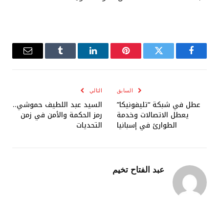
فيسبوك
تويتر
بينتيريست
لينكدإن
Tumblr
البريد
الإلكترو
السابق
التالي
عطل في شبكة “تليفونيكا”
السيد عبد اللطيف حموشي..
يعطل الاتصالات وخدمة
رمز الحكمة والأمن في زمن
الطوارئ في إسبانيا
التحديات
عبد الفتاح تخيم