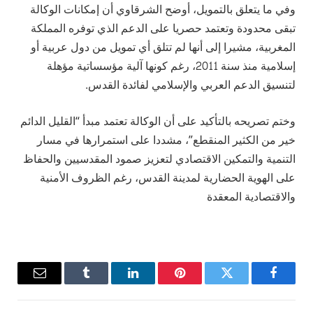
وفي ما يتعلق بالتمويل، أوضح الشرقاوي أن إمكانات الوكالة
تبقى محدودة وتعتمد حصريا على الدعم الذي توفره المملكة
المغربية، مشيرا إلى أنها لم تتلق أي تمويل من دول عربية أو
إسلامية منذ سنة 2011، رغم كونها آلية مؤسساتية مؤهلة
لتنسيق الدعم العربي والإسلامي لفائدة القدس.
وختم تصريحه بالتأكيد على أن الوكالة تعتمد مبدأ “القليل الدائم
خير من الكثير المنقطع”، مشددا على استمرارها في مسار
التنمية والتمكين الاقتصادي لتعزيز صمود المقدسيين والحفاظ
على الهوية الحضارية لمدينة القدس، رغم الظروف الأمنية
والاقتصادية المعقدة
فيسبوك
تويتر
بينتيريست
لينكدإن
Tumblr
البريد
الإلكترو