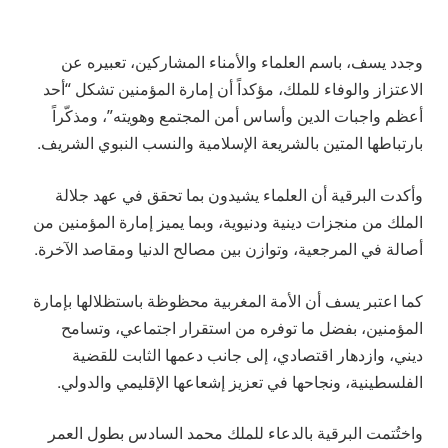
وجدد يسف، باسم العلماء والأمناء المشاركين، تعبيره عن
الاعتزاز والوفاء للملك، مؤكداً أن إمارة المؤمنين تشكل “أحد
أعظم واجبات الدين وأساس أمن المجتمع وهويته”، ومذكّراً
بارتباطها المتين بالشريعة الإسلامية والنسب النبوي الشريف.
وأكدت البرقية أن العلماء يشيدون بما تحقق في عهد جلالة
الملك من منجزات دينية ودنيوية، وبما يميز إمارة المؤمنين من
أصالة في المرجعية، وتوازن بين مصالح الدنيا ومقاصد الآخرة.
كما اعتبر يسف أن الأمة المغربية محظوظة باستظلالها بإمارة
المؤمنين، بفضل ما توفره من استقرار اجتماعي، وتسامح
ديني، وازدهار اقتصادي، إلى جانب دعمها الثابت للقضية
الفلسطينية، ونجاحها في تعزيز إشعاعها الإقليمي والدولي.
واختُتمت البرقية بالدعاء للملك محمد السادس بطول العمر