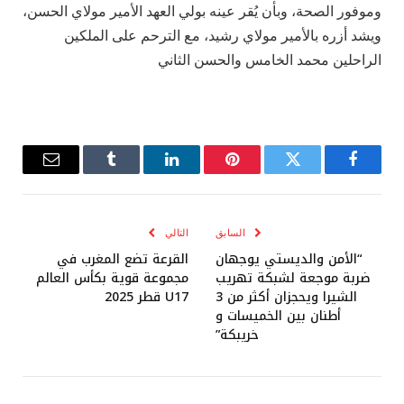
وموفور الصحة، وبأن يُقر عينه بولي العهد الأمير مولاي الحسن،
ويشد أزره بالأمير مولاي رشيد، مع الترحم على الملكين
الراحلين محمد الخامس والحسن الثاني
فيسبوك
تويتر
بينتيريست
لينكدإن
Tumblr
البريد
الإلكترو
السابق
التالي
“الأمن والديستي يوجهان
القرعة تضع المغرب في
ضربة موجعة لشبكة تهريب
مجموعة قوية بكأس العالم
الشيرا ويحجزان أكثر من 3
U17 قطر 2025
أطنان بين الخميسات و
خريبكة”