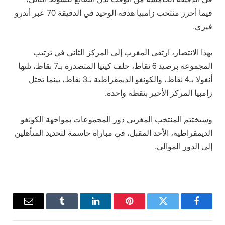
فيما أحرز منتخب زامبيا هدفه الوحيد في الدقيقة 70 عبر أندرو
فيري.
بهذا الانتصار، ارتقى المغرب إلى المركز الثاني في ترتيب
المجموعة برصيد 6 نقاط، خلف كينيا المتصدرة بـ7 نقاط، تليها
أنغولا بـ4 نقاط، والكونغو الديمقراطية بـ3 نقاط، بينما تحتل
زامبيا المركز الأخير بنقطة واحدة.
وسيختتم المنتخب المغربي دور المجموعات بمواجهة الكونغو
الديمقراطية، الأحد المقبل، في مباراة حاسمة لتحديد المتأهلين
إلى الدور الموالي.
فيسبوك
تويتر
بينتيريست
لينكدإن
Tumblr
البريد
الإلكترو