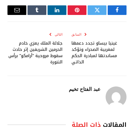
فيسبوك
تويتر
بينتيريست
لينكدإن
Tumblr
البريد
الإلكترو
السابق
التالي
غينيا بيساو تجدد دعمها
جلالة الملك يعزي خادم
لمغربية الصحراء وتؤكد
الحرمين الشريفين إثر حادث
مساندتها لمبادرة الحكم
سقوط مروحية “أرامكو” برأس
الذاتي
التنورة
عبد الفتاح تخيم
المقالات
ذات الصلة