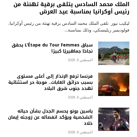
الملك محمد السادس يتلقى برقية تهنئة من
رئيس أوكرانيا بمناسبة عيد العرش
ليكيب نيوز تلقى الملك محمد السادس برقية تهنئة من رئيس أوكرانيا،
فولوديمير زيلينسكي، وذلك بمناسبة…
سباق L’Étape du Tour Femmes يحقق
نجاحًا جماهيريًا كبيرًا
أغسطس 6, 2026
فرنسا ترفع الإنذار إلى أعلى مستوى
بسبب حرائق الغابات.. موجة حر استثنائية
تهدد جنوب شرق البلاد
أغسطس 6, 2026
ياسين بونو يحسم الجدل بشأن حياته
الشخصية ويؤكد انفصاله عن زوجته إيمان
خلاد
أغسطس 6, 2026