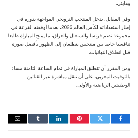
وهايتي.
وفي المقابل، يدخل المنتخب النرويجي المواجهة بدوره في
إطار استعداداته لكأس العالم 2026، بعدما أوقعته القرعة في
مجموعة تضم فرنسا والسنغال والعراق، ما يمنح المباراة طابعا
تنافسيا خاصا بين منتخبين يتطلعان إلى الظهور بأفضل صورة
قبل انطلاق النهائيات.
ومن المقرر أن تنطلق المباراة في تمام الساعة الثامنة مساء
بالتوقيت المغربي، على أن تنقل مباشرة عبر القناتين
الوطنيتين الرياضية والأولى.
فيسبوك
تويتر
بينتيريست
لينكدإن
Tumblr
البريد
الإلكترو