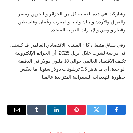
وشاركت في هذه العملية كل من الجزائر والبحرين ومصر
والعراق والأردن ولبنان وليبيا والمغرب وعُمان وفلسطين
وقطر وتونس والإمارات العربية المتحدة.
وفي سياق متصل، كان المنتدى الاقتصادي العالمي قد كشف،
في دراسة نُشرت خلال أبريل 2025، أن الجرائم الإلكترونية
تكلف الاقتصاد العالمي حوالي 18 مليون دولار في الدقيقة
الواحدة، أي ما يناهز 9.5 تريليونات دولار سنويا، ما يعكس
خطورة التهديدات السيبرانية المتزايدة عالميا
فيسبوك
تويتر
بينتيريست
لينكدإن
Tumblr
البريد
الإلكترو