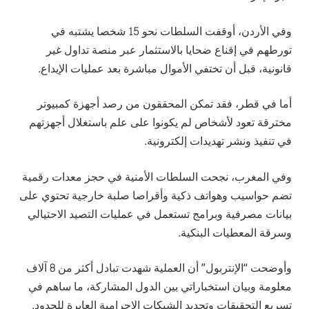
وفي الأردن، أوقفت السلطات نحو 15 شخصا يشتبه في
تورطهم في إقناع ضحايا بالاستثمار عبر منصة تداول غير
قانونية، قبل أن تختفي الأموال مباشرة بعد عمليات الإيداع.
أما في قطر، فقد تمكن المحققون من رصد أجهزة كمبيوتر
مخترقة تعود لأشخاص لم يكونوا على علم باستغلال أجهزتهم
في تنفيذ ونشر تهديدات إلكترونية.
وفي المغرب، نجحت السلطات الأمنية في حجز معدات رقمية
تضم حواسيب وهواتف ذكية وأقراصا صلبة خارجية تحتوي على
بيانات مصرفية وبرامج تستعمل في عمليات التصيد الاحتيالي
وسرقة المعطيات البنكية.
وأوضحت “الإنتربول” أن العملية شهدت تبادل أكثر من 8 آلاف
معلومة وبيان استخباراتي بين الدول المشاركة، ما ساهم في
تسريع التحقيقات وتحديد الشبكات الإجرامية العابرة للحدود.