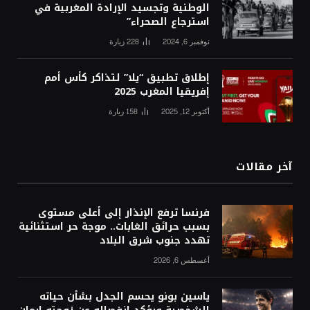
الوطنية وتجسيد الإرادة المغربية في
استرجاع الصحراء”
نوفمبر 6, 2024
228
زيارة
إطلاق تطبيق “يلا” لتذاكر كأس أمم
إفريقيا المغرب 2025
أكتوبر 12, 2025
158
زيارة
آخر مقالات
فرنسا ترفع الإنذار إلى أعلى مستوى
بسبب حرائق الغابات.. موجة حر استثنائية
تهدد جنوب شرق البلاد
أغسطس 6, 2026
ياسين بونو يحسم الجدل بشأن حياته