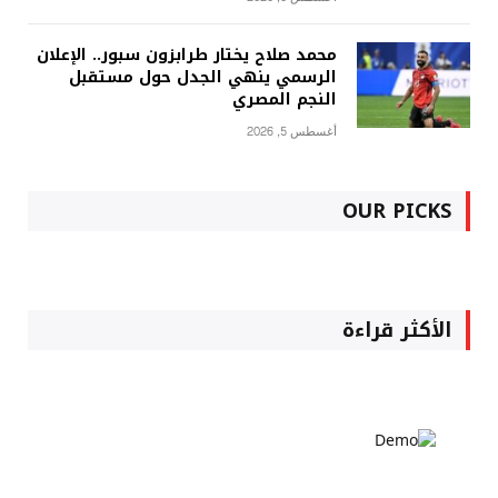
محمد صلاح يختار طرابزون سبور.. الإعلان
الرسمي ينهي الجدل حول مستقبل
النجم المصري
أغسطس 5, 2026
OUR PICKS
الأكثر قراءة