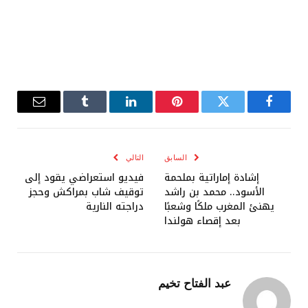
فيسبوك
تويتر
بينتيريست
لينكدإن
Tumblr
البريد
الإلكترو
السابق
التالي
إشادة إماراتية بملحمة
فيديو استعراضي يقود إلى
الأسود.. محمد بن راشد
توقيف شاب بمراكش وحجز
يهنئ المغرب ملكًا وشعبًا
دراجته النارية
بعد إقصاء هولندا
عبد الفتاح تخيم