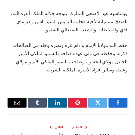
وبمناسبة عيد الأضحى المبارك، يتوجه جلالة الملك، أعزه الله،
بأصدق متمنياته لأخيه فخامة الرئيس السيد باسيرو ديوماي
فاي وللسلطات والشعب السنغالي الشقيق.
حفظ الله مولانا الإمام وأدام عزه ونصره وخلد في الصالحات
ذكره، وحفظه في ولي عهده صاحب السمو الملكي الأمير
الجليل مولاي الحسن، وصاحب السمو الملكي الأمير مولاي
رشيد، وسائر أفراد الأسرة الملكية الشريفة”.
فيسبوك
تويتر
بينتيريست
لينكدإن
Tumblr
البريد
الإلكترو
السابق
التالي