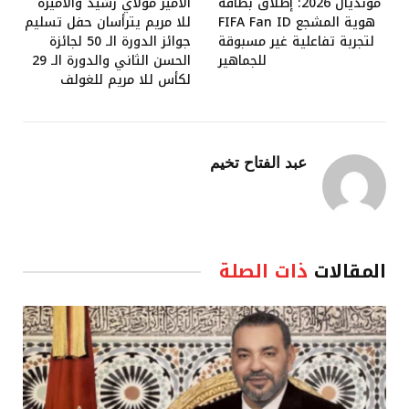
مونديال 2026: إطلاق بطاقة
الأمير مولاي رشيد والأميرة
هوية المشجع FIFA Fan ID
للا مريم يترأسان حفل تسليم
لتجربة تفاعلية غير مسبوقة
جوائز الدورة الـ 50 لجائزة
للجماهير
الحسن الثاني والدورة الـ 29
لكأس للا مريم للغولف
عبد الفتاح تخيم
المقالات
ذات الصلة