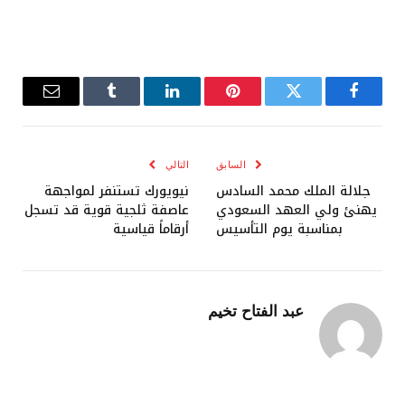
فيسبوك
تويتر
بينتيريست
لينكدإن
Tumblr
البريد
الإلكترو
السابق
التالي
جلالة الملك محمد السادس
نيويورك تستنفر لمواجهة
يهنئ ولي العهد السعودي
عاصفة ثلجية قوية قد تسجل
بمناسبة يوم التأسيس
أرقاماً قياسية
عبد الفتاح تخيم