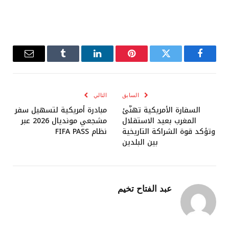
فيسبوك
تويتر
بينتيريست
لينكدإن
Tumblr
البريد
الإلكترو
السابق
التالي
السفارة الأمريكية تهنّئ
مبادرة أمريكية لتسهيل سفر
المغرب بعيد الاستقلال
مشجعي مونديال 2026 عبر
وتؤكد قوة الشراكة التاريخية
نظام FIFA PASS
بين البلدين
عبد الفتاح تخيم