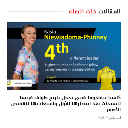
المقالات
ذات الصلة
كاسيا نيفادوما-فيني تدخل تاريخ طواف فرنسا
للسيدات بعد انتصارها الأول واستعادتها للقميص
الأصفر
أغسطس 7, 2026