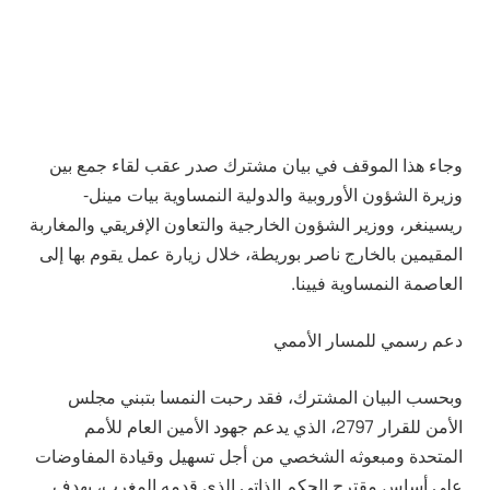
وجاء هذا الموقف في بيان مشترك صدر عقب لقاء جمع بين
وزيرة الشؤون الأوروبية والدولية النمساوية بيات مينل-
ريسينغر، ووزير الشؤون الخارجية والتعاون الإفريقي والمغاربة
المقيمين بالخارج ناصر بوريطة، خلال زيارة عمل يقوم بها إلى
العاصمة النمساوية فيينا.
دعم رسمي للمسار الأممي
وبحسب البيان المشترك، فقد رحبت النمسا بتبني مجلس
الأمن للقرار 2797، الذي يدعم جهود الأمين العام للأمم
المتحدة ومبعوثه الشخصي من أجل تسهيل وقيادة المفاوضات
على أساس مقترح الحكم الذاتي الذي قدمه المغرب، بهدف