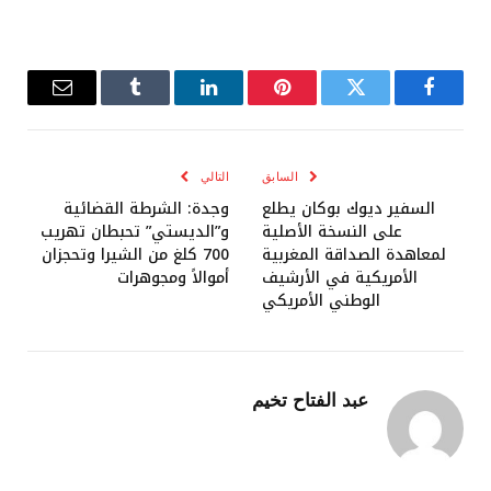
فيسبوك
تويتر
بينتيريست
لينكدإن
Tumblr
البريد
الإلكترو
السابق
التالي
السفير ديوك بوكان يطلع
وجدة: الشرطة القضائية
على النسخة الأصلية
و”الديستي” تحبطان تهريب
لمعاهدة الصداقة المغربية
700 كلغ من الشيرا وتحجزان
الأمريكية في الأرشيف
أموالاً ومجوهرات
الوطني الأمريكي
عبد الفتاح تخيم