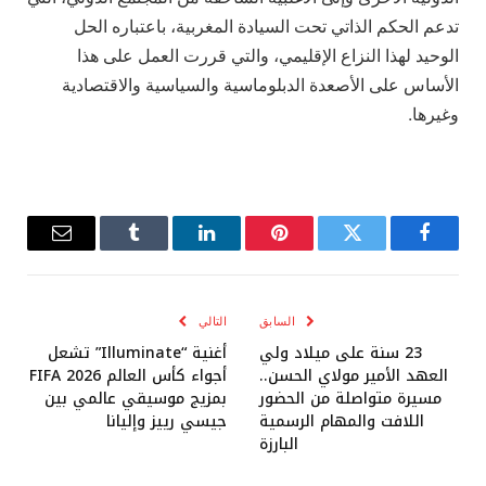
تدعم الحكم الذاتي تحت السيادة المغربية، باعتباره الحل
الوحيد لهذا النزاع الإقليمي، والتي قررت العمل على هذا
الأساس على الأصعدة الدبلوماسية والسياسية والاقتصادية
وغيرها.
فيسبوك
تويتر
بينتيريست
لينكدإن
Tumblr
البريد
الإلكترو
السابق
التالي
23 سنة على ميلاد ولي
أغنية “Illuminate” تشعل
العهد الأمير مولاي الحسن..
أجواء كأس العالم FIFA 2026
مسيرة متواصلة من الحضور
بمزيج موسيقي عالمي بين
اللافت والمهام الرسمية
جيسي رييز وإليانا
البارزة