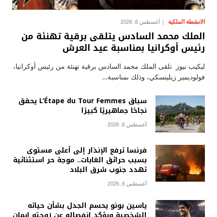
الانشطة الملكية
أغسطس 6, 2026
الملك محمد السادس يتلقى برقية تهنئة من
رئيس أوكرانيا بمناسبة عيد العرش
ليكيب نيوز تلقى الملك محمد السادس برقية تهنئة من رئيس أوكرانيا،
فولوديمير زيلينسكي، وذلك بمناسبة…
سباق L’Étape du Tour Femmes يحقق
نجاحًا جماهيريًا كبيرًا
أغسطس 6, 2026
فرنسا ترفع الإنذار إلى أعلى مستوى
بسبب حرائق الغابات.. موجة حر استثنائية
تهدد جنوب شرق البلاد
أغسطس 6, 2026
ياسين بونو يحسم الجدل بشأن حياته
الشخصية ويؤكد انفصاله عن زوجته إيمان