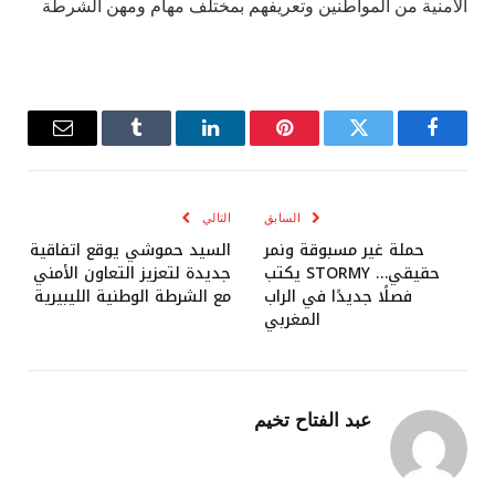
الأمنية من المواطنين وتعريفهم بمختلف مهام ومهن الشرطة
فيسبوك
تويتر
بينتيريست
لينكدإن
Tumblr
البريد
الإلكترو
السابق
التالي
حملة غير مسبوقة ونمر
السيد حموشي يوقع اتفاقية
حقيقي… STORMY يكتب
جديدة لتعزيز التعاون الأمني
فصلًا جديدًا في الراب
مع الشرطة الوطنية الليبيرية
المغربي
عبد الفتاح تخيم