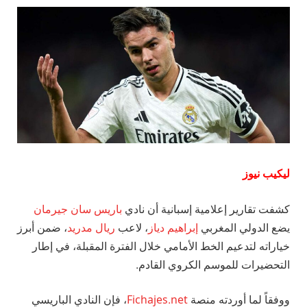
ليكيب نيوز
كشفت تقارير إعلامية إسبانية أن نادي
باريس سان جيرمان
يضع الدولي المغربي
إبراهيم دياز
، لاعب
ريال مدريد
، ضمن أبرز
خياراته لتدعيم الخط الأمامي خلال الفترة المقبلة، في إطار
التحضيرات للموسم الكروي القادم.
ووفقاً لما أوردته منصة
Fichajes.net
، فإن النادي الباريسي