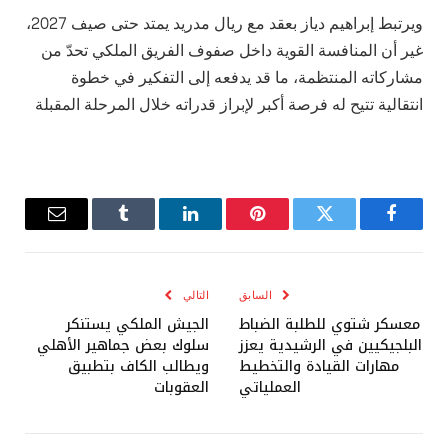
ويرتبط إبراهيم دياز بعقد مع ريال مدريد يمتد حتى صيف 2027،
غير أن المنافسة القوية داخل صفوف الفريق الملكي تحدّ من
مشاركاته المنتظمة، ما قد يدفعه إلى التفكير في خطوة
انتقالية تتيح له فرصة أكبر لإبراز قدراته خلال المرحلة المقبلة
فيسبوك
تويتر
بينتيريست
لينكدإن
Tumblr
البريد
الإلكترو
السابق
التالي
معسكر شتوي للطلبة الضباط
الجيش الملكي يستنكر
البلجيكيين في الرشيدية يعزز
سلوك بعض جماهير الأهلي
مهارات القيادة والتخطيط
ويطالب الكاف بتطبيق
العملياتي
العقوبات