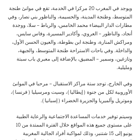
ويوجد في المغرب 20 مركزا في الخدمة، تقع في موانئ طنجة
المتوسط، وطنجة المدينة، والحسيمة، والناظور بني نصار، وفي
مطارات الدار البيضاء محمد الخامس، والرباط – سلا، ووجدة
أنجاد، والناظور – العروي، وأكادير المسيرة، وفاس سايس،
ومراكش المنارة، وطنجة ابن بطوطة، والعيون الحسن الأول،
والداخلة. وفي باحات الاستراحة طنجة المتوسط، والجبهة،
وتازغين، وسمير – المضيق، بالإضافة إلى معبري باب سبتة
ومليلية.
وفي الخارج، توجد ستة مراكز الاستقبال – مرحبا في الموانئ
الأوروبية لكل من جنوة (إيطاليا)، وسيت ومرسيليا (فرنسا)،
وموتريل وألميريا والجزيرة الخضراء (إسبانيا).
وسيتم توفير خدمات المساعدة الاجتماعية والرعاية الطبية
على مستوى جميع هذه المواقع خلال الفترة الممتدة من 10
يونيو إلى 15 شتنبر، وذلك لمواكبة أفراد الجالية المغربية