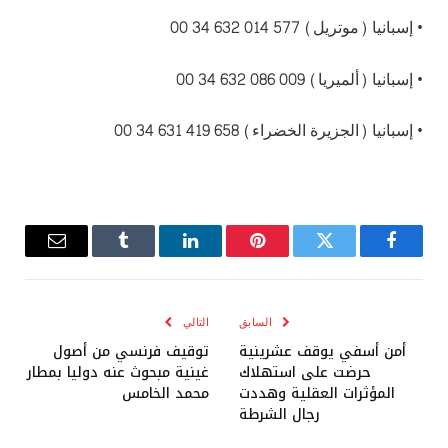
• إسبانيا (موتريل) 577 014 632 34 00
• إسبانيا (ألميريا) 009 086 632 34 00
• إسبانيا (الجزيرة الخضراء) 658 419 631 34 00
فيسبوك
تويتر
بينتيريست
لينكدإن
Tumblr
البريد
الإلكترو
السابق
التالي
أمن أسفي يوقف عشرينية
توقيف فرنسي من أصول
حرضت على استهلاك
غينية مبحوث عنه دوليا بمطار
المؤثرات العقلية وهددت
محمد الخامس
رجال الشرطة