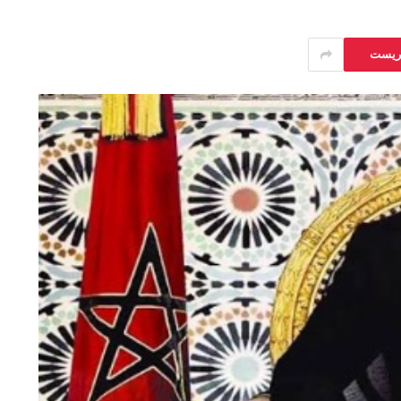
يريست