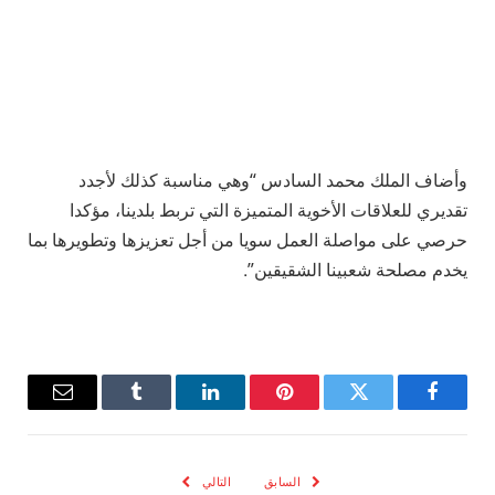
وأضاف الملك محمد السادس “وهي مناسبة كذلك لأجدد
تقديري للعلاقات الأخوية المتميزة التي تربط بلدينا، مؤكدا
حرصي على مواصلة العمل سويا من أجل تعزيزها وتطويرها بما
يخدم مصلحة شعبينا الشقيقين”.
فيسبوك
تويتر
بينتيريست
لينكدإن
Tumblr
البريد
الإلكترو
السابق
التالي