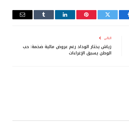
يسبوك
تويتر
بينتيريست
لينكدإن
Tumblr
البريد
الإلكتروني
التالي
زياش يختار الوداد رغم عروض مالية ضخمة: حب
الوطن يسبق الإغراءات