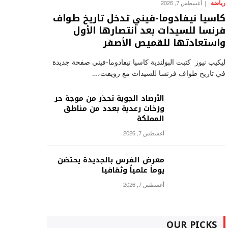
رياضة
أغسطس 7, 2026
كاسيا نيفادوما-فيني تدخل تاريخ طواف
فرنسا للسيدات بعد انتصارها الأول
واستعادتها للقميص الأصفر
ليكيب نيوز كتبت البولندية كاسيا نيفادوما-فيني صفحة جديدة
في تاريخ طواف فرنسا للسيدات مع زويفت،…
الأرصاد الجوية تحذر من موجة حر
وزخات رعدية بعدد من مناطق
المملكة
أغسطس 7, 2026
معرض الفرس بالجديدة يحتضن
يوماً علمياً وثقافيا
أغسطس 7, 2026
OUR PICKS