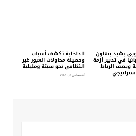
روبي يشيد بتعاون
الداخلية تكشف أسباب
نيا في تدبير أزمة
وحصيلة محاولات العبور غير
ة ويصف الرباط
النظامي نحو سبتة ومليلية
استراتيجي
أغسطس 3, 2026