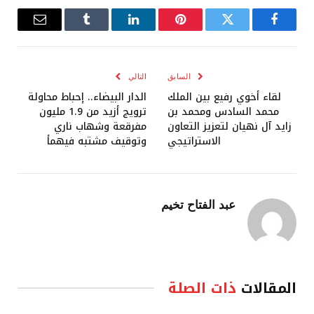
فيسبوك
تويتر
بينتيريست
لينكدإن
Tumblr
البريد
الإلكترو
السابق
التالي
لقاء أخوي رفيع بين الملك
الدار البيضاء.. إحباط محاولة
محمد السادس ومحمد بن
ترويج أزيد من 1.9 مليون
زايد آل نهيان لتعزيز التعاون
مفرقعة وشهاب ناري
الاستراتيجي
وتوقيف مشتبه فيهمأ
عبد الفتاح تخيم
المقالات
ذات الصلة