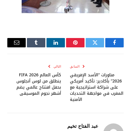
فيسبوك
تويتر
بينتيريست
لينكدإن
Tumblr
البريد
الإلكترو
السابق
التالي
مناورات “الأسد الإفريقي
كأس العالم FIFA 2026
2026” بأكادير: تأكيد أمريكي
ينطلق من لوس أنجلوس
على شراكة استراتيجية مع
بحفل افتتاح عالمي يضم
المغرب في مواجهة التحديات
أشهر نجوم الموسيقى
الأمنية
عبد الفتاح تخيم