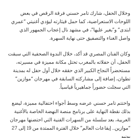
وخلال الحفل، شارك تامر حسني فرقة الرقص في بعض
اللوحات الاستعراضية، كما حمل قيثارته ليؤدي أغنيتي “عمري
ابتدى” و”بغير عليها”، في مشهد نال إعجاب الجمهور الذي
واصل الغناء والتصفيق حتى نهاية السهرة.
وكان الفنان المصري قد أكد، خلال الندوة الصحفية التي سبقت
الحفل، أن حفلاته بالمغرب تحتل مكانة مميزة في مسيرته،
مستحضراً النجاح الكبير الذي حققه خلال أول حفل له بمدينة
تطوان، إضافة إلى مشاركته السابقة في مهرجان “موازين”
التي سجلت حضوراً جماهيرياً قياسياً.
واختتم تامر حسني عرضه وسط أجواء احتفالية مميزة، ليضع
بذلك نقطة النهاية على برنامج منصة النهضة الخاصة بالأغنية
العربية، بعد سلسلة من السهرات الفنية التي احتضنها مهرجان
“موازين.. إيقاعات العالم” خلال الفترة الممتدة من 19 إلى 27
يونيو