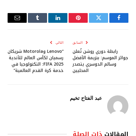
فيسبوك
تويتر
بينتيريست
لينكدإن
Tumblr
البريد
الإلكترو
السابق
التالي
رابطة دوري روشن تُعلن
“Lenovo وMotorola شريكان
جوائز الموسم: بنزيمة الأفضل
رسميان لكأس العالم للأندية
وسالم الدوسري يتصدر
FIFA 2025: التكنولوجيا في
المحليين
خدمة كرة القدم العالمية”
عبد الفتاح تخيم
المقالات
ذات الصلة