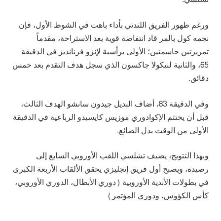
ورغم ظهور الفريق اللندني بأداء باهت في الشوط الأول، فإن
نجمه كول بالمر قاد انتفاضة قوية بعد الاستراحة، مقدماً
تمريرتين حاسمتين؛ الأولى برأسية لإنزو فرنانديز في الدقيقة
65، والثانية لنيكولا جاكسون الذي سجل هدف التقدم بعد خمس
دقائق.
وفي الدقيقة 83، أضاف البديل جيدون سانشو الهدف الثالث،
قبل أن يختتم الإكوادوري موزيس كايسيدو الرباعية في الدقيقة
الأولى من الوقت بدل الضائع.
وبهذا التتويج، يضيف تشلسي اللقب الأوروبي السابع إلى
رصيده، ويصبح أول فريق إنجليزي يحقق الألقاب الأربعة الكبرى
في بطولات الأندية الأوروبية (دوري الأبطال، الدوري الأوروبي،
كأس الكؤوس، ودوري المؤتمر)