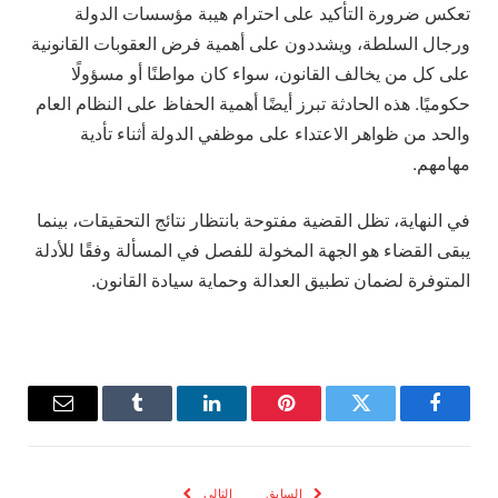
تعكس ضرورة التأكيد على احترام هيبة مؤسسات الدولة
ورجال السلطة، ويشددون على أهمية فرض العقوبات القانونية
على كل من يخالف القانون، سواء كان مواطنًا أو مسؤولًا
حكوميًا. هذه الحادثة تبرز أيضًا أهمية الحفاظ على النظام العام
والحد من ظواهر الاعتداء على موظفي الدولة أثناء تأدية
مهامهم.
في النهاية، تظل القضية مفتوحة بانتظار نتائج التحقيقات، بينما
يبقى القضاء هو الجهة المخولة للفصل في المسألة وفقًا للأدلة
المتوفرة لضمان تطبيق العدالة وحماية سيادة القانون.
فيسبوك
تويتر
بينتيريست
لينكدإن
Tumblr
البريد
الإلكترو
السابق
التالي