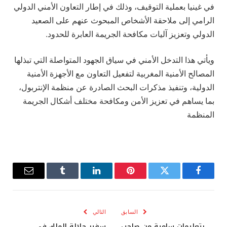
في غينيا بعملية التوقيف، وذلك في إطار التعاون الأمني الدولي
الرامي إلى ملاحقة الأشخاص المبحوث عنهم على الصعيد
الدولي وتعزيز آليات مكافحة الجريمة العابرة للحدود.
ويأتي هذا التدخل الأمني في سياق الجهود المتواصلة التي تبذلها
المصالح الأمنية المغربية لتفعيل التعاون مع الأجهزة الأمنية
الدولية، وتنفيذ مذكرات البحث الصادرة عن منظمة الإنتربول،
بما يساهم في تعزيز الأمن ومكافحة مختلف أشكال الجريمة
المنظمة
فيسبوك
تويتر
بينتيريست
لينكدإن
Tumblr
البريد
الإلكترو
السابق
التالي
بتعليمات سامية من صاحب
سفير جلالة الملك في