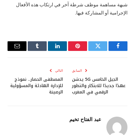
شبهة مساهمة موظف شرطة آخر في ارتكاب هذه الأفعال
الإجرامية أو المشاركة فيها.
فيسبوك
تويتر
بينتيريست
لينكدإن
Tumblr
البريد
الإلكترو
السابق
التالي
الجيل الخامس 5G يدشن
المصطفى الحصار.. نموذج
عهدًا جديدًا للابتكار والتطور
للإدارة الهادئة والمسؤولية
الرقمي في المغرب
الرصينة
عبد الفتاح تخيم