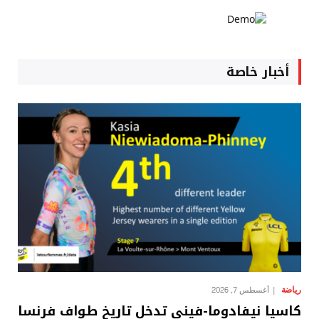
أخبار خاصة
رياضة
أغسطس 7, 2026
كاسيا نيفادوما-فيني تدخل تاريخ طواف فرنسا