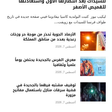
للسيدات بعد انتصارها الأول واستعادتها
للقميص الأصفر
ليكيب نيوز كتبت البولندية كاسيا نيفادوما-فيني صفحة جديدة في تاريخ
طواف فرنسا للسيدات مع زويفت،…
الأرصاد الجوية تحذر من موجة حر وزخات
رعدية بعدد من مناطق المملكة
أغسطس 7, 2026
معرض الفرس بالجديدة يحتضن يوماً
علمياً وثقافيا
أغسطس 7, 2026
توقيف مشتبه فيهما بالجديدة في
قضية سرقات منازل باستعمال مفاتيح
مزورة
أغسطس 7, 2026