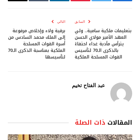
فيسبوك
تويتر
بينتيريست
لينكدإن
Tumblr
البريد
الإلكترو
السابق
التالي
بتعليمات ملكية سامية.. ولي
برقية ولاء وإخلاص مرفوعة
العهد الأمير مولاي الحسن
إلى الملك محمد السادس من
يترأس مأدبة غداء احتفاءً
أسرة القوات المسلحة
بالذكرى الـ70 لتأسيس
الملكية بمناسبة الذكرى الـ70
القوات المسلحة الملكية
لتأسيسها
عبد الفتاح تخيم
المقالات
ذات الصلة