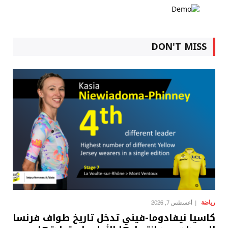
DON'T MISS
رياضة
أغسطس 7, 2026
كاسيا نيفادوما-فيني تدخل تاريخ طواف فرنسا