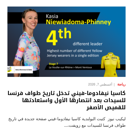
رياضة
أغسطس 7, 2026
كاسيا نيفادوما-فيني تدخل تاريخ طواف فرنسا
للسيدات بعد انتصارها الأول واستعادتها
للقميص الأصفر
ليكيب نيوز كتبت البولندية كاسيا نيفادوما-فيني صفحة جديدة في تاريخ
طواف فرنسا للسيدات مع زويفت،…