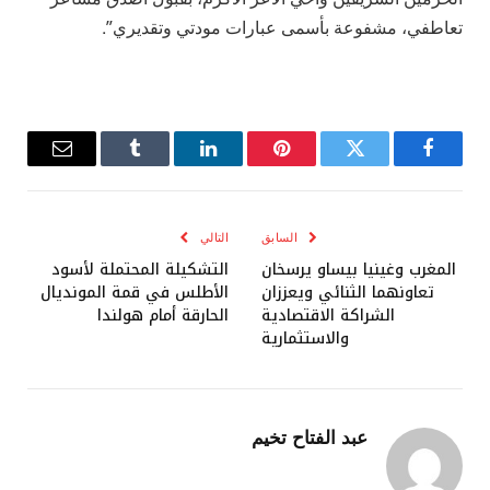
تعاطفي، مشفوعة بأسمى عبارات مودتي وتقديري”.
فيسبوك
تويتر
بينتيريست
لينكدإن
Tumblr
البريد
الإلكترو
السابق
التالي
المغرب وغينيا بيساو يرسخان
التشكيلة المحتملة لأسود
تعاونهما الثنائي ويعززان
الأطلس في قمة المونديال
الشراكة الاقتصادية
الحارقة أمام هولندا
والاستثمارية
عبد الفتاح تخيم