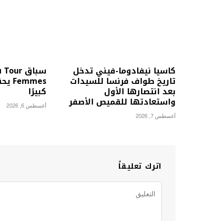
كاسيا نيفادوما-فيني تدخل
سباق our
تاريخ طواف فرنسا للسيدات
emmes
بعد انتصارها الأول
كبيرًا
واستعادتها للقميص الأصفر
أغسطس 6, 2026
أغسطس 7, 2026
اترك تعليقاً