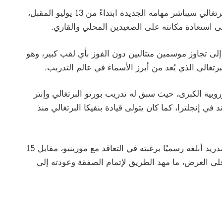
وأوضح النادي الملكي في بيان رسمي أن المدرب البرتغالي سيباشر مهامه الجديدة ابتداءً من 13 يوليو المقبل،
لى استعادة مكانته على الصعيدين المحلي والقاري.
لى تجاوز موسمين متتاليين دون الفوز بأي لقب كبير، وهو
رتغالي الذي يُعد من أبرز الأسماء في عالم التدريب.
روبية الكبرى، حيث سبق له تدريب بورتو البرتغالي وإنتر
في إنجلترا، كما كان يتولى قيادة بنفيكا البرتغالي منذ
وكان نادي بنفيكا قد كشف في وقت سابق أن ريال مدريد أبلغه رسميًا برغبته في التعاقد مع مورينيو، مقابل 15
على العرض، ما مهد الطريق لإتمام الصفقة وعودته إلى