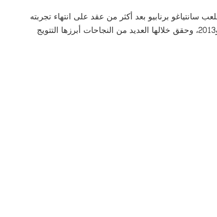
عمر 63 عامًا، إلى أسوار ملعب سانتياغو برنابيو بعد أكثر من عقد على انتهاء تجربته
الأولى مع ريال مدريد، التي امتدت بين عامي 2010 و2013، وحقق خلالها العديد من النجاحات أبرزها التتويج