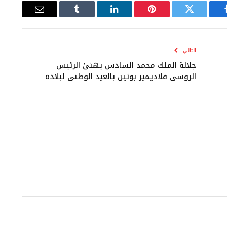
يسبوك
تويتر
بينتيريست
لينكدإن
Tumblr
البريد
الإلكتروني
التالي
جلالة الملك محمد السادس يهنئ الرئيس
الروسي فلاديمير بوتين بالعيد الوطني لبلاده