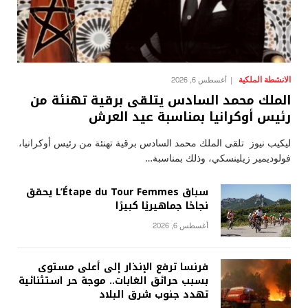
الانشطة الملكية
أغسطس 6, 2026
الملك محمد السادس يتلقى برقية تهنئة من
رئيس أوكرانيا بمناسبة عيد العرش
ليكيب نيوز تلقى الملك محمد السادس برقية تهنئة من رئيس أوكرانيا،
فولوديمير زيلينسكي، وذلك بمناسبة…
سباق L’Étape du Tour Femmes يحقق
نجاحًا جماهيريًا كبيرًا
أغسطس 6, 2026
فرنسا ترفع الإنذار إلى أعلى مستوى
بسبب حرائق الغابات.. موجة حر استثنائية
تهدد جنوب شرق البلاد