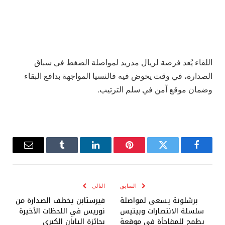
اللقاء يُعد فرصة لريال مدريد لمواصلة الضغط في سباق
الصدارة، في وقت يخوض فيه فالنسيا المواجهة بدافع البقاء
وضمان موقع آمن في سلم الترتيب.
فيسبوك
تويتر
بينتيريست
لينكدإن
Tumblr
البريد
الإلكترو
السابق
التالي
برشلونة يسعى لمواصلة
فيرستابن يخطف الصدارة من
سلسلة الانتصارات وبيتيس
نوريس في اللحظات الأخيرة
يطمح للمفاجأة في موقعة
بجائزة اليابان الكبرى