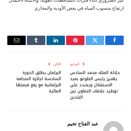
غير الضروري أثناء فترات التساقطات القوية، والانتباه لاحتمال
ارتفاع منسوب المياه في بعض الأودية والمجاري
فيسبوك
تويتر
بينتيريست
لينكدإن
Tumblr
البريد
الإلكترو
السابق
التالي
جلالة الملك محمد السادس
البرلمان يطلق الدورة
يهنئ رئيس الطوغو بعيد
السادسة لجائزة الصحافة
الاستقلال ويشدد على
البرلمانية مع رفع قيمتها
توطيد علاقات التعاون بين
المالية
البلدين
عبد الفتاح تخيم