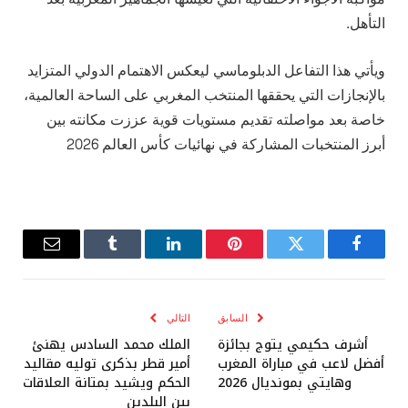
التأهل.
ويأتي هذا التفاعل الدبلوماسي ليعكس الاهتمام الدولي المتزايد
بالإنجازات التي يحققها المنتخب المغربي على الساحة العالمية،
خاصة بعد مواصلته تقديم مستويات قوية عززت مكانته بين
أبرز المنتخبات المشاركة في نهائيات كأس العالم 2026
فيسبوك
تويتر
بينتيريست
لينكدإن
Tumblr
البريد
الإلكترو
السابق
التالي
أشرف حكيمي يتوج بجائزة
الملك محمد السادس يهنئ
أفضل لاعب في مباراة المغرب
أمير قطر بذكرى توليه مقاليد
وهايتي بمونديال 2026
الحكم ويشيد بمتانة العلاقات
بين البلدين