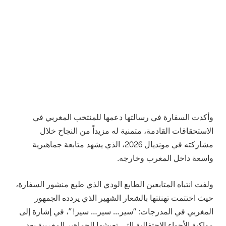
وأكدت السفارة في رسالتها دعمها للمنتخب المغربي في
الاستحقاقات القادمة، متمنية له مزيداً من النجاح خلال
مشاركته في مونديال 2026، الذي يشهد متابعة جماهيرية
واسعة داخل المغرب وخارجه.
ولفت انتباه المتابعين الطابع الودي الذي طبع منشور السفارة،
حيث اختتمت تهنئتها بالشعار الشهير الذي يردده الجمهور
المغربي في المدرجات: “سير… سير… سير!”، في إشارة إلى
مواكبة الأجواء الاحتفالية التي تعيشها الجماهير المغربية بعد