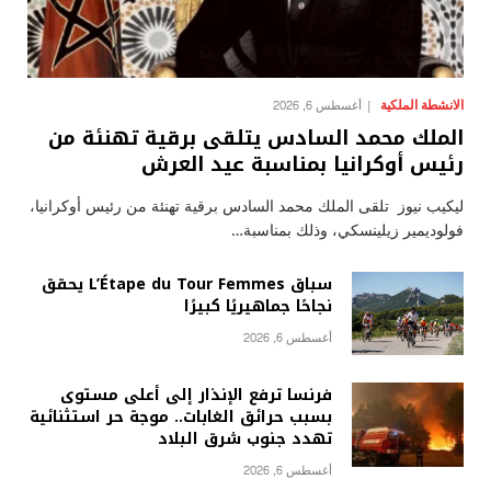
الانشطة الملكية
أغسطس 6, 2026
الملك محمد السادس يتلقى برقية تهنئة من
رئيس أوكرانيا بمناسبة عيد العرش
ليكيب نيوز تلقى الملك محمد السادس برقية تهنئة من رئيس أوكرانيا،
فولوديمير زيلينسكي، وذلك بمناسبة…
سباق L’Étape du Tour Femmes يحقق
نجاحًا جماهيريًا كبيرًا
أغسطس 6, 2026
فرنسا ترفع الإنذار إلى أعلى مستوى
بسبب حرائق الغابات.. موجة حر استثنائية
تهدد جنوب شرق البلاد
أغسطس 6, 2026