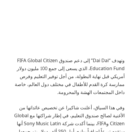
وتهدف “Dai Dai” إلى دعم صندوق FIFA Global Citizen
Education Fund، الذي يسعى إلى جمع 100 مليون دولار
أمريكي قبل نهاية البطولة، من أجل توفير التعليم وفرص
ممارسة كرة القدم للأطفال في مختلف دول العالم، خاصة
داخل المجتمعات الهشة والمحرومة.
وفي هذا السياق، أعلنت شاكيرا عن تخصيص عائداتها من
الأغنية لصالح صندوق التعليم، في إطار شراكتها مع Global
Citizen وFIFA، بينما أكدت شركة Sony Music Latin أنها
ستقدم تبرعاً إضافياً يوازي أول 250 ألف دولار يتم جمعها.