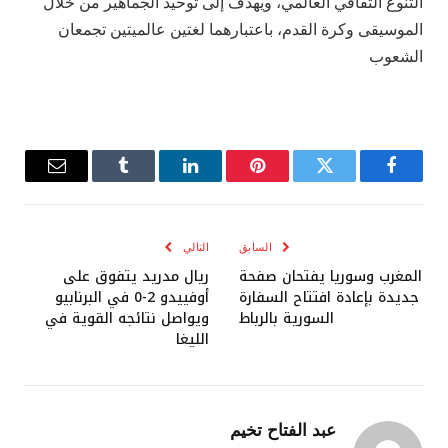
التنوع الثقافي العالمي، ويهدف إلى توحيد الجماهير من خلال
الموسيقى وكرة القدم، باعتبارهما لغتين عالميتين تجمعان
الشعوب
فيسبوك
تويتر
بينتيريست
لينكدإن
Tumblr
البريد
الإلكترو
السابق
التالي
المغرب وسوريا يفتحان صفحة
ريال مدريد يتفوق على
جديدة بإعادة افتتاح السفارة
أوفييدو 2-0 في البرنابيو
السورية بالرباط
ويواصل نتائجه القوية في
الليغا
عبد الفتاح تخيم