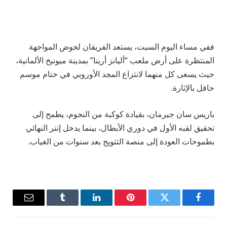
ففي مساء اليوم السبت، يستعد الفريقان لخوض المواجهة
المنتظرة على أرض ملعب “أليانز أرينا” بمدينة ميونيخ الألمانية،
حيث يسعى كل منهما لانتزاع المجد الأوروبي في ختام موسم
حافل بالإثارة.
باريس سان جيرمان، بقيادة كوكبة من النجوم، يطمح إلى
تحقيق لقبه الأول في دوري الأبطال، بينما يدخل إنتر النهائي
بطموحات العودة إلى منصة التتويج بعد سنوات من الغياب.
فيسبوك
تويتر
بينتيريست
لينكدإن
Tumblr
البريد
الإلكترو