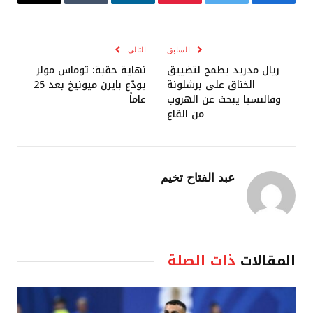
فيسبوك
تويتر
بينتيريست
لينكدإن
Tumblr
البريد
الإلكترو
السابق
التالي
ريال مدريد يطمح لتضييق
نهاية حقبة: توماس مولر
الخناق على برشلونة
يودّع بايرن ميونيخ بعد 25
وفالنسيا يبحث عن الهروب
عاماً
من القاع
عبد الفتاح تخيم
المقالات
ذات الصلة