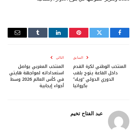
فيسبوك
تويتر
بينتيريست
لينكدإن
Tumblr
البريد
الإلكترو
السابق
التالي
المنتخب الوطني لكرة القدم
المنتخب المغربي يواصل
داخل القاعة يتوج بلقب
استعداداته لمواجهة هايتي
الدوري الدولي “ويك”
في كأس العالم 2026 وسط
بكرواتيا
أجواء إيجابية
عبد الفتاح تخيم