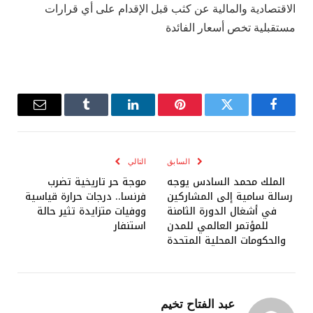
الاقتصادية والمالية عن كثب قبل الإقدام على أي قرارات
مستقبلية تخص أسعار الفائدة
فيسبوك
تويتر
بينتيريست
لينكدإن
Tumblr
البريد
الإلكترو
السابق
التالي
الملك محمد السادس يوجه
موجة حر تاريخية تضرب
رسالة سامية إلى المشاركين
فرنسا.. درجات حرارة قياسية
في أشغال الدورة الثامنة
ووفيات متزايدة تثير حالة
للمؤتمر العالمي للمدن
استنفار
والحكومات المحلية المتحدة
عبد الفتاح تخيم