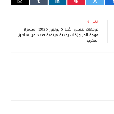
يسبوك
تويتر
بينتيريست
لينكدإن
Tumblr
البريد
الإلكتروني
التالي
توقعات طقس الأحد 5 يوليوز 2026: استمرار
موجة الحر وزخات رعدية مرتقبة بعدد من مناطق
المغرب