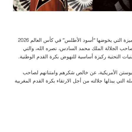
أكد لاعبو المنتخب الوطني المغربي أن المسيرة المميزة التي يخوضها “أسود الأطلس” في كأس العالم 2026
حب الجلالة الملك محمد السادس، نصره الله، والتي
يات التحتية ركيزة أساسية للنهوض بكرة القدم الوطنية.
هيوستن الأمريكية، عن خالص شكرهم وامتنانهم لصاحب
 التي يبذلها جلالته من أجل الارتقاء بكرة القدم المغربية