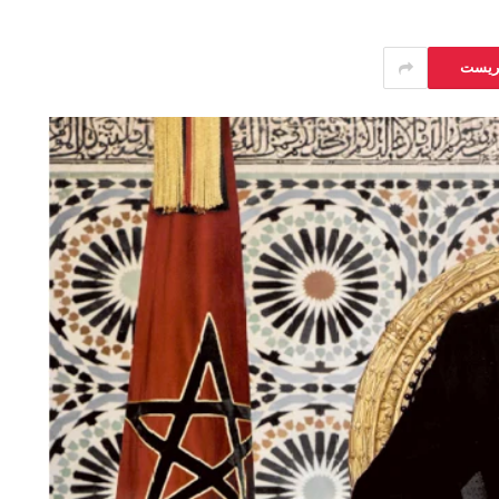
يريست