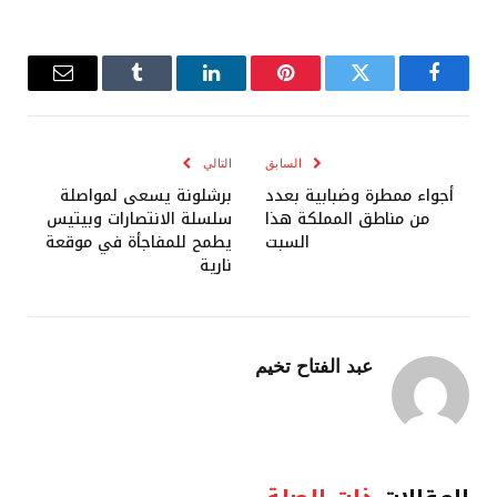
فيسبوك
تويتر
بينتيريست
لينكدإن
Tumblr
البريد
الإلكترو
السابق
التالي
أجواء ممطرة وضبابية بعدد
برشلونة يسعى لمواصلة
من مناطق المملكة هذا
سلسلة الانتصارات وبيتيس
السبت
يطمح للمفاجأة في موقعة
نارية
عبد الفتاح تخيم