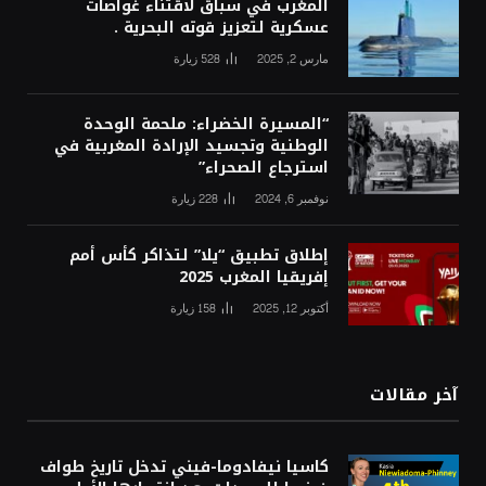
المغرب في سباق لاقتناء غواصات
عسكرية لتعزيز قوته البحرية .
مارس 2, 2025
528
زيارة
“المسيرة الخضراء: ملحمة الوحدة
الوطنية وتجسيد الإرادة المغربية في
استرجاع الصحراء”
نوفمبر 6, 2024
228
زيارة
إطلاق تطبيق “يلا” لتذاكر كأس أمم
إفريقيا المغرب 2025
أكتوبر 12, 2025
158
زيارة
آخر مقالات
كاسيا نيفادوما-فيني تدخل تاريخ طواف