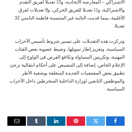
الاشتراكي – المعارضة الاتحادية، و13 تعديلا لفريق التقدم
والاشتراكية، و11 تعديلا للفريق الحركي، و8 تعديلات لفرق
الأغلبية، بينما قدمت النائبة غير المنتسبة فاطمة التامني 32
تعديلا.
وتركزت هذه التعديلات على تيسير شروط تأسيس الأحزاب
السياسية، وتعزيز إطار تمويلها، وضبط عضوية بعض الفئات
المهنية، وتكريس المساواة وتكافؤ الفرص في الولوج إلى
الإعلام الخاص، إضافة إلى التنصيص على أحكام انتقالية ترجئ
تطبيق بعض المقتضيات الجديدة المتعلقة بوضعية الأطر
والموظفين التابعين لوزارة الداخلية المنخرطين داخل الأحزاب
السياسية.
فيسبوك
تويتر
بينتيريست
لينكدإن
Tumblr
البريد