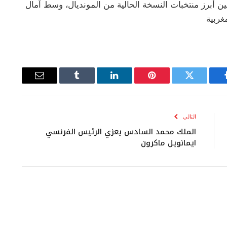
 أبرز منتخبات النسخة الحالية من المونديال، وسط آمال
غربية
يسبوك
تويتر
بينتيريست
لينكدإن
Tumblr
البريد
الإلكتروني
التالي
الملك محمد السادس يعزي الرئيس الفرنسي
ايمانويل ماكرون