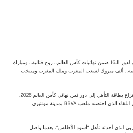
وجاء في تدوينته: “ألف مبروك لأسود الأطلس تأهلهم لدور الـ16 ضمن نهائيات كأس العالم.. روح قتالية.. ومباراة
مغربية.. ألف مبروك لشعب المغرب وملك المغرب ومنتخب
وتأتي هذه الإشادة بعد نجاح المنتخب المغربي في انتزاع بطاقة التأهل إلى دور ثمن نهائي كأس العالم 2026،
إثر فوزه على المنتخب الهولندي بركلات الترجيح، في اللقاء الذي احتضنه ملعب BBVA بمدينة مونتيري
بي الذي أحدثه تأهل “أسود الأطلس”، بعدما واصل