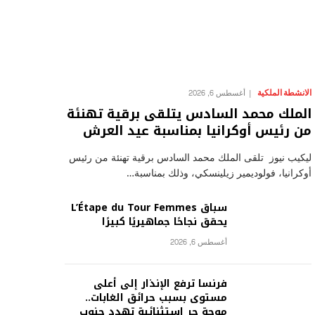
الانشطة الملكية
أغسطس 6, 2026
الملك محمد السادس يتلقى برقية تهنئة
من رئيس أوكرانيا بمناسبة عيد العرش
ليكيب نيوز تلقى الملك محمد السادس برقية تهنئة من رئيس
أوكرانيا، فولوديمير زيلينسكي، وذلك بمناسبة…
سباق L’Étape du Tour Femmes
يحقق نجاحًا جماهيريًا كبيرًا
أغسطس 6, 2026
فرنسا ترفع الإنذار إلى أعلى
مستوى بسبب حرائق الغابات..
موجة حر استثنائية تهدد جنوب