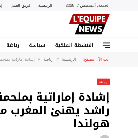
الجمعة, أغسطس 7, 2026
الرئيسية
فريق العمل
إت
الانشطة الملكية
سياسة
رياضة
أنت الآن تتصفح:
الرئيسية
رياضة
إشادة إماراتية بملحمة
»
»
رياضة
إشادة إماراتية بملحمة
راشد يهنئ المغرب ملك
هولندا