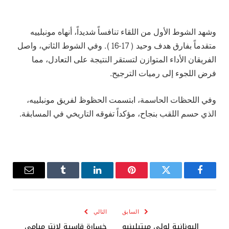
وشهد الشوط الأول من اللقاء تنافساً شديداً، أنهاه مونبلييه
متقدماً بفارق هدف وحيد (17-16). وفي الشوط الثاني، واصل
الفريقان الأداء المتوازن لتستقر النتيجة على التعادل، مما
فرض اللجوء إلى رميات الترجيح.
وفي اللحظات الحاسمة، ابتسمت الحظوظ لفريق مونبلييه،
الذي حسم اللقب بنجاح، مؤكداً تفوقه التاريخي في المسابقة.
فيسبوك
تويتر
بينتيريست
لينكدإن
Tumblr
البريد
الإلكترو
السابق
التالي
اليونانية لولي ميتيلينيو
خسارة قاسية لإنتر ميامي