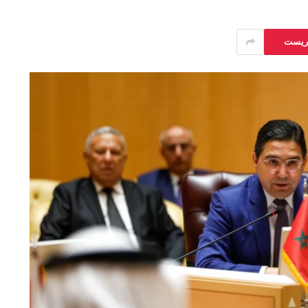
يريست