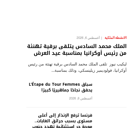
الانشطة الملكية
أغسطس 6, 2026
الملك محمد السادس يتلقى برقية تهنئة
من رئيس أوكرانيا بمناسبة عيد العرش
ليكيب نيوز تلقى الملك محمد السادس برقية تهنئة من رئيس
أوكرانيا، فولوديمير زيلينسكي، وذلك بمناسبة…
سباق L’Étape du Tour Femmes
يحقق نجاحًا جماهيريًا كبيرًا
أغسطس 6, 2026
فرنسا ترفع الإنذار إلى أعلى
مستوى بسبب حرائق الغابات..
موجة حر استثنائية تهدد جنوب