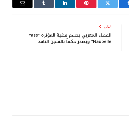
يسبوك
تويتر
بينتيريست
لينكدإن
Tumblr
البريد
الإلكتروني
التالي
القضاء المغربي يحسم قضية المؤثرة “Yass
Naubelle” ويصدر حكماً بالسجن النافد